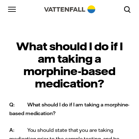
Skip to content
Gå till huvudnavigeringen
Gå till sidfoten
Gå till huvudnavigeringen
What should I do if I
am taking a
morphine-based
medication?
Q:
What should I do if I am taking a morphine-
based medication?
A:
You should state that you are taking
medication prior to the sample testing, and be