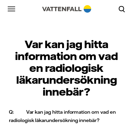
Skip to content
Gå till huvudnavigeringen
Gå till sidfoten
Gå till huvudnavigeringen
Var kan jag hitta
information om vad
en radiologisk
läkarundersökning
innebär?
Q:
Var kan jag hitta information om vad en
radiologisk läkarundersökning innebär?