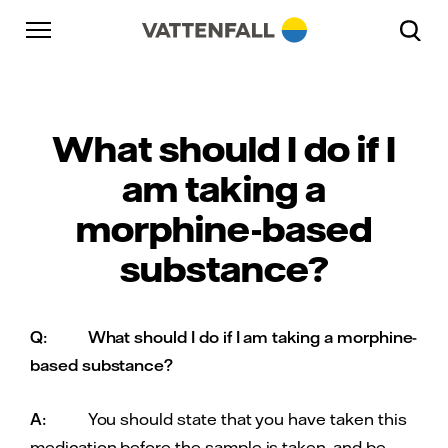
Skip to content
Gå till huvudnavigeringen
Gå till sidfoten
Gå till huvudnavigeringen
What should I do if I
am taking a
morphine-based
substance?
Q:
What should I do if I am taking a morphine-
based substance?
A:
You should state that you have taken this
medication before the sample is taken, and be