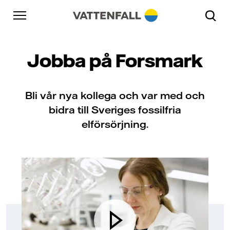
Skip to content
Gå till huvudnavigeringen
Gå till sidfoten
Gå till huvudnavigeringen
Jobba på Forsmark
Bli vår nya kollega och var med och
bidra till Sveriges fossilfria
elförsörjning.