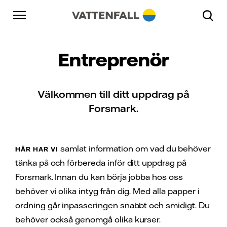
Skip to content
Gå till huvudnavigeringen
Gå till sidfoten
Gå till huvudnavigeringen
Entreprenör
Välkommen till ditt uppdrag på
Forsmark.
samlat information om vad du behöver
HÄR HAR VI
tänka på och förbereda inför ditt uppdrag på
Forsmark. Innan du kan börja jobba hos oss
behöver vi olika intyg från dig. Med alla papper i
ordning går inpasseringen snabbt och smidigt. Du
behöver också genomgå olika kurser.