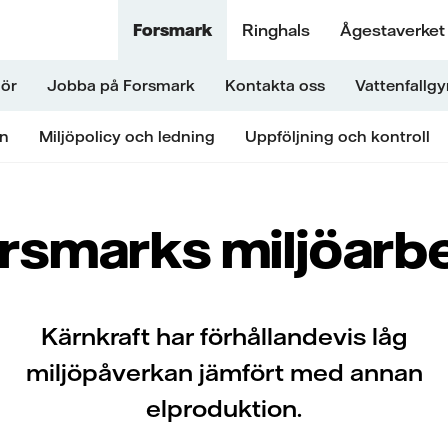
Forsmark
Ringhals
Ågestaverket
nör
Jobba på Forsmark
Kontakta oss
Vattenfallg
an
Miljöpolicy och ledning
Uppföljning och kontroll
rsmarks miljöarb
Kärnkraft har förhållandevis låg
miljöpåverkan jämfört med annan
elproduktion.