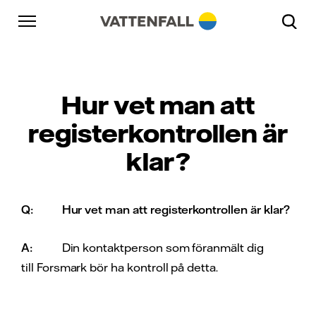
Skip to content
Gå till huvudnavigeringen
Gå till sidfoten
Gå till huvudnavigeringen
Hur vet man att
registerkontrollen är
klar?
Q:
Hur vet man att registerkontrollen är klar?
A:
Din kontaktperson som föranmält dig
till Forsmark bör ha kontroll på detta.