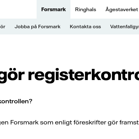
Forsmark
Ringhals
Ågestaverket
ör
Jobba på Forsmark
Kontakta oss
Vattenfallg
ör registerkontr
kontrollen?
en Forsmark som enligt föreskrifter gör framst