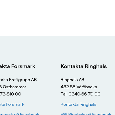
akta Forsmark
Kontakta Ringhals
arks Kraftgrupp AB
Ringhals AB
3 Östhammar
432 85 Väröbacka
173-810 00
Tel: 0340-66 70 00
kta Forsmark
Kontakta Ringhals
orsmark på Facebook
Följ Ringhals på Facebook