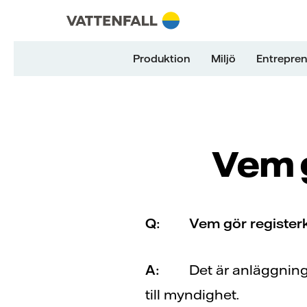
Skip to content
Gå till huvudnavigeringen
Gå till sidfoten
Gå till huvudnavigeringen
Produktion
Miljö
Entrepren
Vem g
Q:
Vem gör register
A:
Det är anläggning
till myndighet.