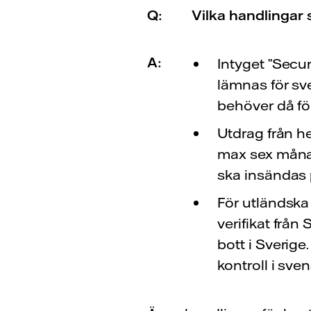
Q:
Vilka handlingar 
A:
Intyget ”Secur
lämnas för sve
behöver då fö
Utdrag från h
max sex måna
ska insändas på
För utländska
verifikat frå
bott i Sverige
kontroll i sven