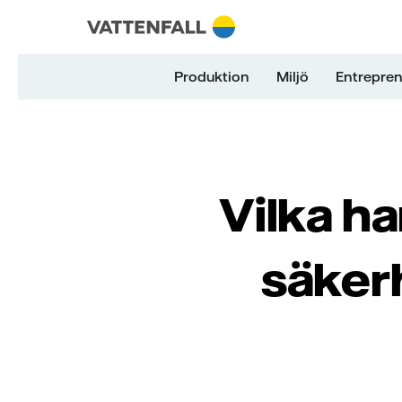
Skip to content
Gå till huvudnavigeringen
Gå till sidfoten
Gå till huvudnavigeringen
Produktion
Miljö
Entrepren
Vilka ha
säker