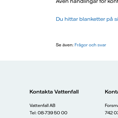
Även handlingar för kontr
Du hittar blanketter på s
Se även:
Frågor och svar
Kontakta Vattenfall
Kont
Vattenfall AB
Forsm
Tel: 08-739 50 00
742 0