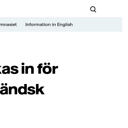
ymnasiet
Information in English
as in för
ländsk