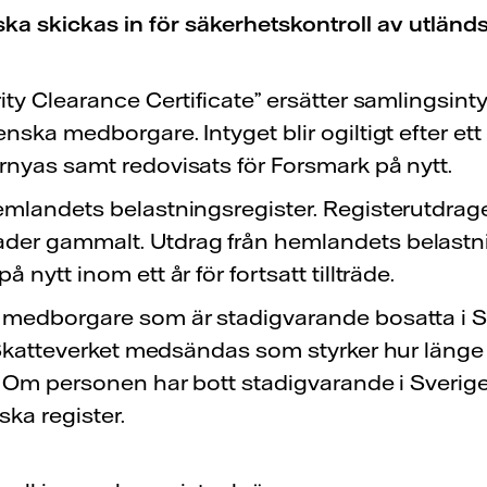
ska skickas in för säkerhetskontroll av utländ
ity Clearance Certificate” ersätter samlingsin
nska medborgare. Intyget blir ogiltigt efter ett
rnyas samt redovisats för Forsmark på nytt.
emlandets belastningsregister. Registerutdrage
der gammalt. Utdrag från hemlandets belastni
 nytt inom ett år för fortsatt tillträde.
 medborgare som är stadigvarande bosatta i S
n Skatteverket medsändas som styrker hur läng
. Om personen har bott stadigvarande i Sverige 
ska register.