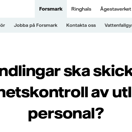
Forsmark
Ringhals
Ågestaverket
ör
Jobba på Forsmark
Kontakta oss
Vattenfallg
ndlingar ska skick
hetskontroll av ut
personal?