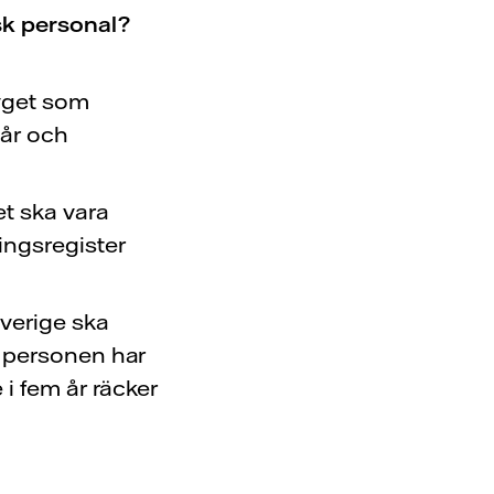
sk personal?
tyget som
 år och
t ska vara
ngsregister
verige ska
e personen har
i fem år räcker