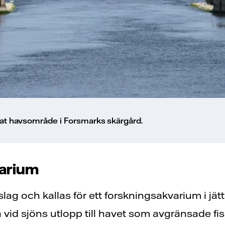
llat havsområde i Forsmarks skärgård.
varium
t slag och kallas för ett forskningsakvarium i jä
a vid sjöns utlopp till havet som avgränsade fi