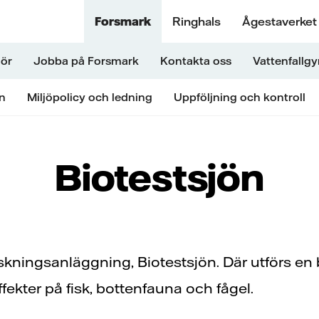
Forsmark
Ringhals
Ågestaverket
nör
Jobba på Forsmark
Kontakta oss
Vattenfallg
n
Miljöpolicy och ledning
Uppföljning och kontroll
Biotestsjön
skningsanläggning, Biotestsjön. Där utförs en 
fekter på fisk, bottenfauna och fågel.