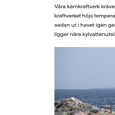
Våra kärnkraftverk kräv
kraftverket höjs temper
sedan ut i havet igen g
ligger nära kylvattenuts