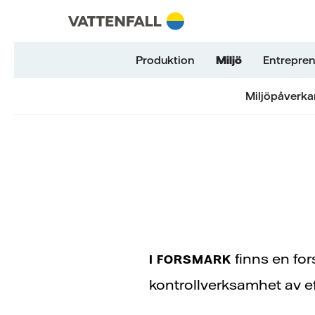
Skip to content
Gå till huvudnavigeringen
Gå till sidfoten
Gå till huvudnavigeringen
Produktion
Miljö
Entrepre
Miljöpåverka
finns en for
I FORSMARK
kontrollverksamhet av ef