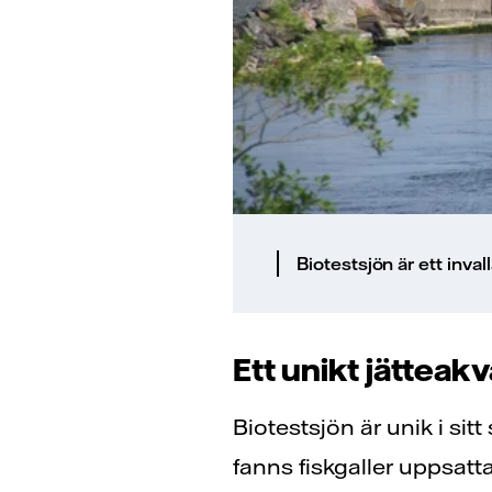
Biotestsjön är ett inva
Ett unikt jätteak
Biotestsjön är unik i sit
fanns fiskgaller uppsatt