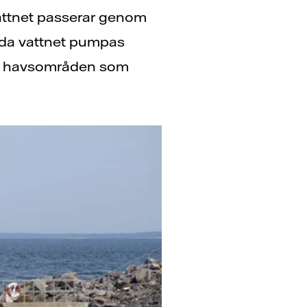
vattnet passerar genom
rmda vattnet pumpas
 de havsområden som