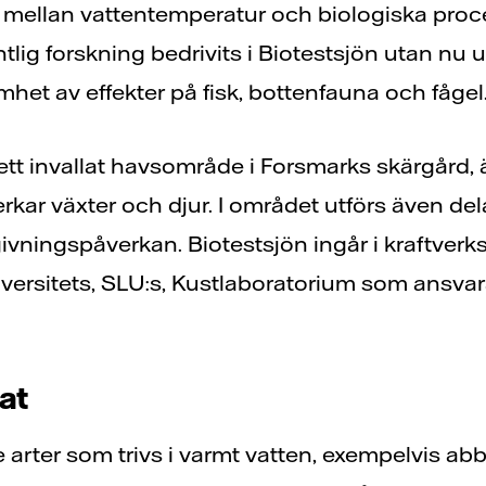
ellan vattentemperatur och biologiska proces
tlig forskning bedrivits i Biotestsjön utan nu 
mhet av effekter på fisk, bottenfauna och fågel
ett invallat havsområde i Forsmarks skärgård, ä
rkar växter och djur. I området utförs även del
ivningspåverkan. Biotestsjön ingår i kraftver
versitets, SLU:s, Kustlaboratorium som ansvar
at
 arter som trivs i varmt vatten, exempelvis abbo