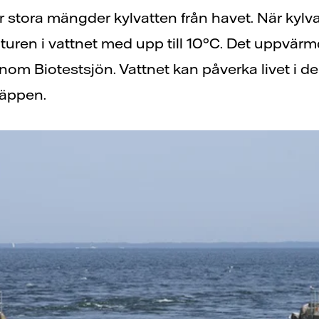
er stora mängder kylvatten från havet. När kyl
aturen i vattnet med upp till 10°C. Det uppvä
enom Biotestsjön. Vattnet kan påverka livet i
läppen.