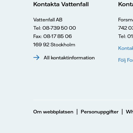
Kontakta Vattenfall
Kont
Vattenfall AB
Forsm
Tel: 08-739 50 00
742 0
Fax: 08-17 85 06
Tel: 0
169 92 Stockholm
Konta
All kontaktinformation
Följ F
|
|
Om webbplatsen
Personuppgifter
Wh